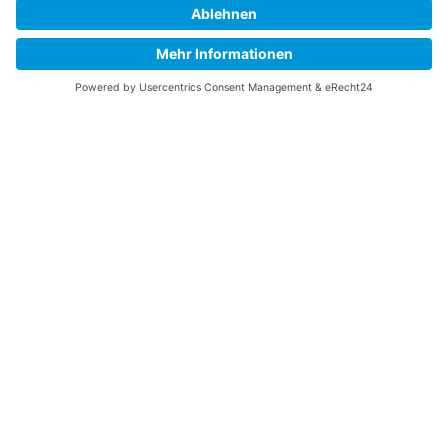
8010 Graz
+43 316 873 9500
office[at]hycenta.at
Folgen Sie uns auf
COMET-Zentrum
Electrolysis and Power-to-X
Green Energy and Industry
Green Mobility
Circularity and System Optimization
Success Stories