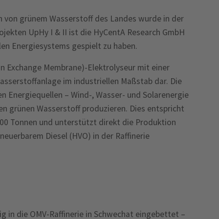
on von grünem Wasserstoff des Landes wurde in der
ojekten UpHy I & II ist die HyCentA Research GmbH
alen Energiesystems gespielt zu haben.
on Exchange Membrane)-Elektrolyseur mit einer
sserstoffanlage im industriellen Maßstab dar. Die
ren Energiequellen – Wind-, Wasser- und Solarenergie
nen grünen Wasserstoff produzieren. Dies entspricht
000 Tonnen und unterstützt direkt die Produktion
neuerbarem Diesel (HVO) in der Raffinerie
ig in die OMV-Raffinerie in Schwechat eingebettet –