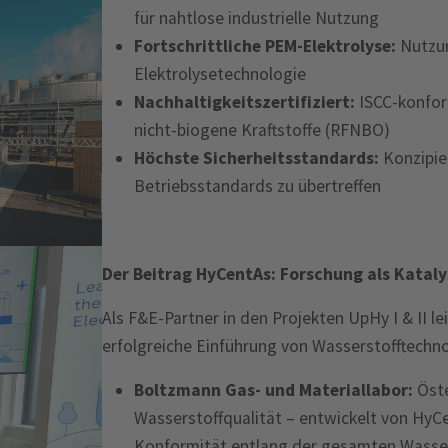
für nahtlose industrielle Nutzung
Fortschrittliche PEM-Elektrolyse:
Nutzun
Elektrolysetechnologie
Nachhaltigkeitszertifiziert:
ISCC-konform
nicht-biogene Kraftstoffe (RFNBO)
Höchste Sicherheitsstandards:
Konzipie
Betriebsstandards zu übertreffen
Der Beitrag HyCentAs: Forschung als Kataly
Als F&E-Partner in den Projekten UpHy I & II l
erfolgreiche Einführung von Wasserstofftechno
Boltzmann Gas- und Materiallabor:
Öste
Wasserstoffqualität – entwickelt von HyCe
Konformität entlang der gesamten Wasse