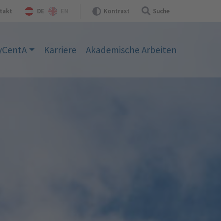
takt
Kontrast
Suche
DE
EN
yCentA
Karriere
Akademische Arbeiten