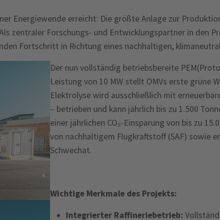
iner Energiewende erreicht: Die größte Anlage zur Produkti
ls zentraler Forschungs- und Entwicklungspartner in den Pr
enden Fortschritt in Richtung eines nachhaltigen, klimaneutr
Der nun vollständig betriebsbereite PEM(Prot
Leistung von 10 MW stellt OMVs erste grüne Wa
Elektrolyse wird ausschließlich mit erneuerba
– betrieben und kann jährlich bis zu 1.500 Ton
einer jährlichen CO₂-Einsparung von bis zu 15.
von nachhaltigem Flugkraftstoff (SAF) sowie er
Schwechat.
Wichtige Merkmale des Projekts:
Integrierter Raffineriebetrieb:
Vollständ