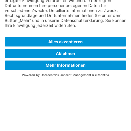
• K1-MET GmbH, Austria
• Institute of Thermodynamics and Sustainable
Propulsion Systems GmbH, Austria
• BEST – Bioenergy and Sustainable Technologies
GmbH, Austria
DIESE SUCCESS STORY WURDE VON DER
ZENTRUMSLEITUNG UND DEN GENANNTEN
PROJEKTPARTNERN ZUR VERÖFFENTLICHUNG AUF
DER FFG WEBSITE FREIGEGEBEN. DAS HYCENTA
COMET CENTER WIRD IM RAHMEN VON COMET –
COMPETENCE CENTERS FOR EXCELLENT
TECHNOLOGIES DURCH BMK, BMDW, DIE
BUNDESLÄNDER STEIERMARK, OBERÖSTERREICH,
TIROL UND WIEN SOWIE DIE SFG GEFÖRDERT. DAS
PROGRAMM COMET WIRD DURCH DIE FFG
ABGEWICKELT. WEITERE INFORMATIONEN ZU COMET:
WWW.FFG.AT/COMET
« zurück