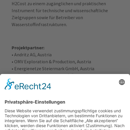
H2Cost zu einem zugänglichen und praktischen
Instrument für technische und wissenschaftliche
Zielgruppen sowie für Betreiber von
Wasserstoffinfrastrukturen.
Projektpartner:
• Andritz AG, Austria
• OMV Exploration & Production, Austria
• Energienetze Steiermark GmbH, Austria
• TÜV SÜD Landesgesellschaft Österreich GmbH,
Austria
• OMV Downstream GmbH, Austria
• VERBUND AG, Austria
• Voestalpine Stahl Donawitz GmbH, Austria
• Wien Energie GmbH, Austria
• Austrian Institute of Technology GmbH, Austria
• Forschungszentrum Jülich GmbH, Germany